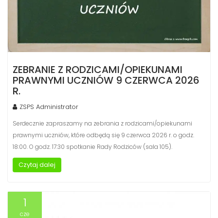
ZEBRANIE Z RODZICAMI/OPIEKUNAMI
PRAWNYMI UCZNIÓW 9 CZERWCA 2026
R.
ZSPS Administrator
Serdecznie zapraszamy na zebrania z rodzicami/opiekunami
prawnymi uczniów, które odbędą się 9 czerwca 2026 r. o godz.
18:00. O godz. 17:30 spotkanie Rady Rodziców (sala 105).
Czytaj dalej
1
cze