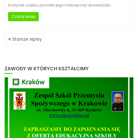
budynek urzędu, poznała jego historię oraz dowiedziała…
Czytaj dalej
NAWIGACJA
Starsze wpisy
PO
WPISACH
ZAWODY W KTÓRYCH KSZTAŁCIMY