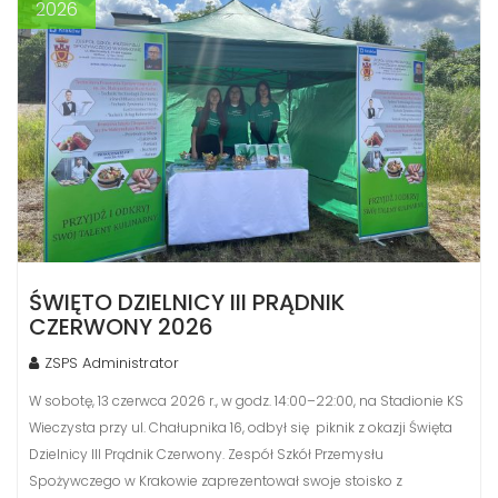
2026
ŚWIĘTO DZIELNICY III PRĄDNIK
CZERWONY 2026
ZSPS Administrator
W sobotę, 13 czerwca 2026 r., w godz. 14:00–22:00, na Stadionie KS
Wieczysta przy ul. Chałupnika 16, odbył się piknik z okazji Święta
Dzielnicy III Prądnik Czerwony. Zespół Szkół Przemysłu
Spożywczego w Krakowie zaprezentował swoje stoisko z