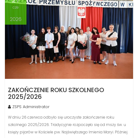
cze
2026
ZAKOŃCZENIE ROKU SZKOLNEGO
2025/2026
ZSPS Administrator
W dniu 26 czerwca odbyło się uroczyste zakończenie roku
szkolnego 2025/2026. Tradycyjnie rozpoczęło się od mszy św. u
księży pijarów w Kościele pw. Najświętszego Imienia Maryi. Później