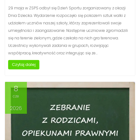
29 maja w ZSPS odbył się Dzień Sportu zorganizowany z okazji
Dnia Dziecka. Wydarzenie rozpoczęło się pokazem sztuk walki z
udziałem uczniów naszej szkoły, którzy zaprezentowali swoje
umiejętności i zaangażowanie. Następnie uczniowie zgromadzili
się na terenie zielonym, gdzie czekała na nich gra terenowa.
Uczestnicy wykonywali zadania w grupach, rozwijając
współpracę, kreatywność oraz integrując się ze…
Czytaj dalej
8
cze
2026