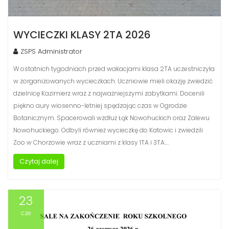
WYCIECZKI KLASY 2TA 2026
ZSPS Administrator
W ostatnich tygodniach przed wakacjami klasa 2TA uczestniczyła
w zorganizowanych wycieczkach. Uczniowie mieli okazję zwiedzić
dzielnicę Kazimierz wraz z najważniejszymi zabytkami. Docenili
piękno aury wiosenno-letniej spędzając czas w Ogrodzie
Botanicznym. Spacerowali wzdłuż Łąk Nowohuckich oraz Zalewu
Nowohuckiego. Odbyli również wycieczkę do Katowic i zwiedzili
Zoo w Chorzowie wraz z uczniami z klasy 1TA i 3TA.…
Czytaj dalej
23
cze