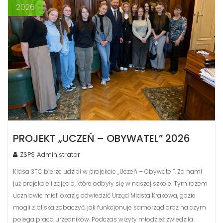
2026
PROJEKT „UCZEŃ – OBYWATEL” 2026
ZSPS Administrator
Klasa 3TC bierze udział w projekcie „Uczeń – Obywatel”. Za nami
już projekcje i zajęcia, które odbyły się w naszej szkole. Tym razem
uczniowie mieli okazję odwiedzić Urząd Miasta Krakowa, gdzie
mogli z bliska zobaczyć, jak funkcjonuje samorząd oraz na czym
polega praca urzędników. Podczas wizyty młodzież zwiedziła