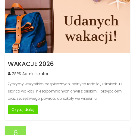
WAKACJE 2026
ZSPS Administrator
Życzymy wszystkim bezpiecznych, pełnych radości, uśmiechu i
słońca wakacji, niezapomnianych chwil z bliskimi i przyjaciółmi
oraz szczęśliwego powrotu do szkoły we wrześniu.
Czytaj dalej
6