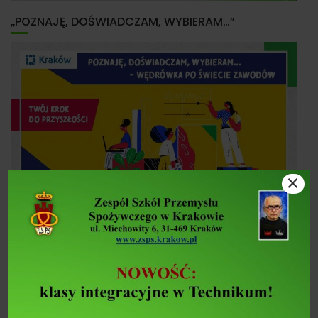
„POZNAJĘ, DOŚWIADCZAM, WYBIERAM…”
×
JAK DO NAS DOJECHAĆ?