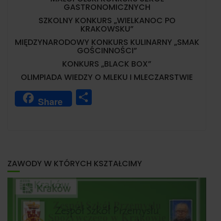
GASTRONOMICZNYCH
SZKOLNY KONKURS „WIELKANOC PO
KRAKOWSKU”
MIĘDZYNARODOWY KONKURS KULINARNY „SMAK
GOŚCINNOŚCI”
KONKURS „BLACK BOX”
OLIMPIADA WIEDZY O MLEKU I MLECZARSTWIE
S
Share
h
a
r
e
ZAWODY W KTÓRYCH KSZTAŁCIMY