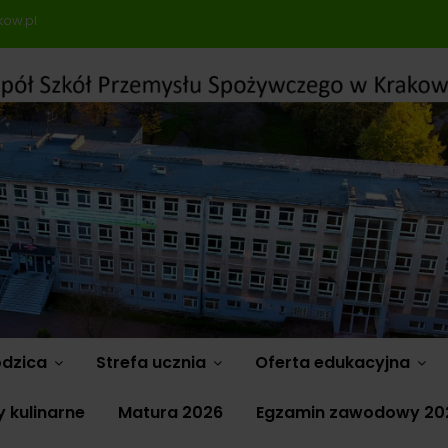
kow.pl
odzica
Strefa ucznia
Oferta edukacyjna
 kulinarne
Matura 2026
Egzamin zawodowy 20