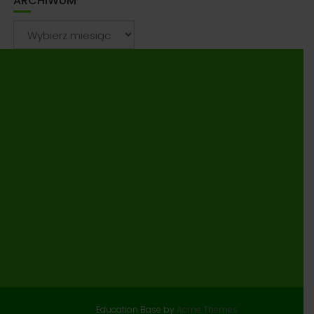
ARCHIWUM
Archiwum
Education Base by
Acme Themes