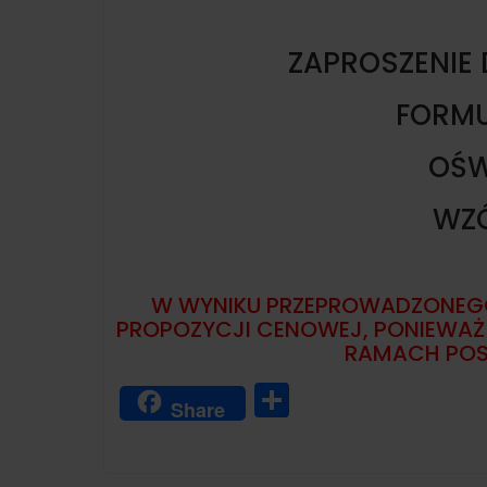
ZAPROSZENIE 
FORMU
OŚW
WZ
W WYNIKU PRZEPROWADZONEGO
PROPOZYCJI CENOWEJ, PONIEWAŻ 
RAMACH POS
S
Share
h
a