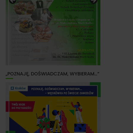
„POZNAJĘ, DOŚWIADCZAM, WYBIERAM…”