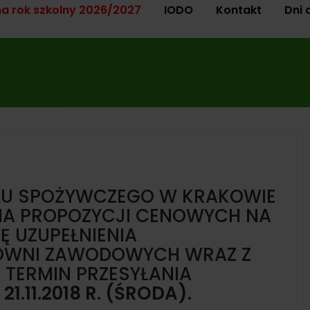
na rok szkolny 2026/2027
IODO
Kontakt
Dni 
SŁU SPOŻYWCZEGO W KRAKOWIE
IA PROPOZYCJI CENOWYCH NA
 UZUPEŁNIENIA
OWNI ZAWODOWYCH WRAZ Z
 TERMIN PRZESYŁANIA
A
21.11.2018 R. (ŚRODA)
.